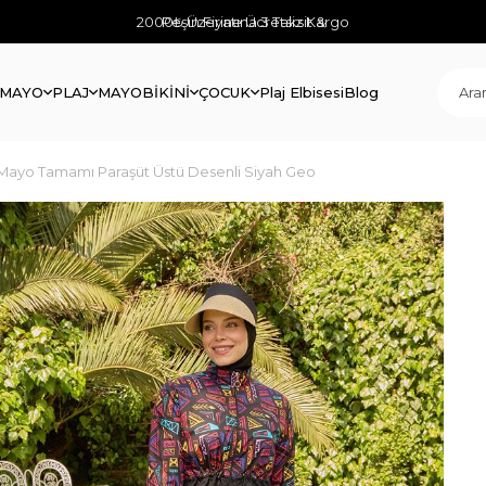
2000₺ Üzerine Ücretsiz Kargo
Peşin Fiyatına 3 Taksit &
 MAYO
PLAJ
MAYO
BİKİNİ
ÇOCUK
Plaj Elbisesi
Blog
 Mayo Tamamı Paraşüt Üstü Desenli Siyah Geo