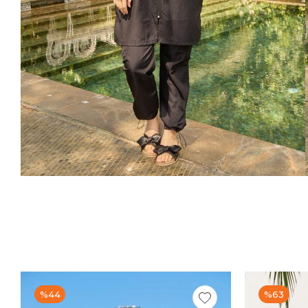
%44
%63