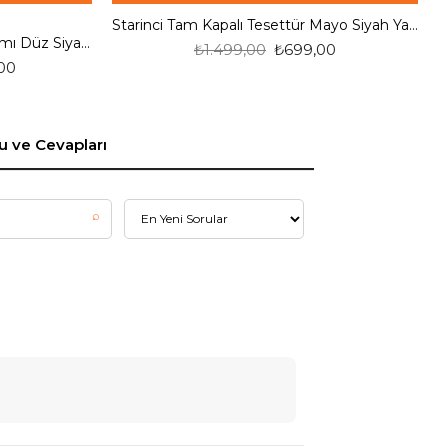
Starinci Tam Kapalı Tesettür Mayo Siyah Yan Detaylar Kare Desenli
S
Tam Kapalı Tesettür Mayo Takımı Düz Siyah Hakim Yaka
₺1.499,00
₺699,00
00
u ve Cevapları
⌕