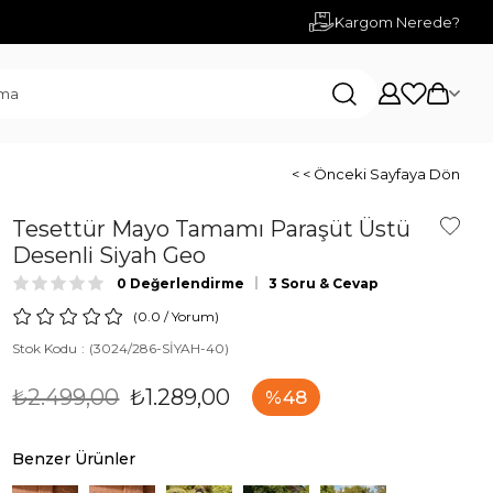
Kargom Nerede?
< < Önceki Sayfaya Dön
Tesettür Mayo Tamamı Paraşüt Üstü
Desenli Siyah Geo
0 Değerlendirme
3 Soru & Cevap
0.0
/
Yorum
)
Stok Kodu
(3024/286-SİYAH-40)
₺2.499,00
₺1.289,00
48
Benzer Ürünler