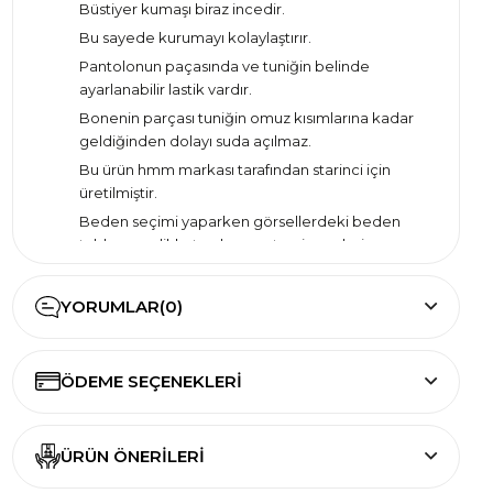
Büstiyer kumaşı biraz incedir.
Bu sayede kurumayı kolaylaştırır.
Pantolonun paçasında ve tuniğin belinde
ayarlanabilir lastik vardır.
Bonenin parçası tuniğin omuz kısımlarına kadar
geldiğinden dolayı suda açılmaz.
Bu ürün hmm markası tarafından starinci için
üretilmiştir.
Beden seçimi yaparken görsellerdeki beden
tablosunu dikkate almanızı tavsiye ederiz.
YORUMLAR
(0)
ÖDEME SEÇENEKLERI
ÜRÜN ÖNERILERI