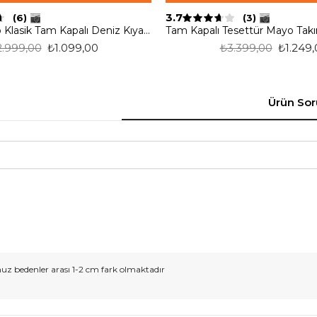
3.7
(6)
(3)
Starinci Mayo Klasik Tam Kapalı Deniz Kıyafeti
2.999,00
₺1.099,00
₺3.399,00
₺1.249,
Ürün Sor
 bedenler arası 1-2 cm fark olmaktadır