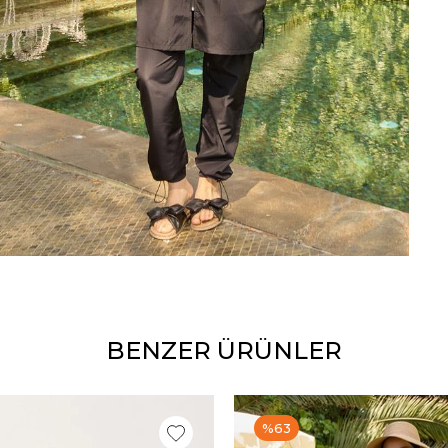
BENZER ÜRÜNLER
%63