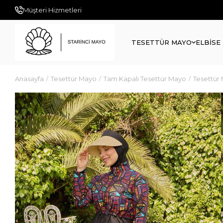
Müşteri Hizmetleri
TESETTÜR MAYO
ELBİSE
Anasayfa
Tesettür Mayo
Tam Kapalı Tesettür Mayo
Tesettür