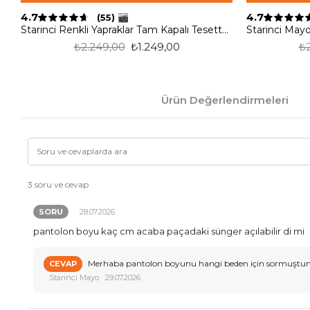
4.7
4.7
(55)
Starinci Renkli Yapraklar Tam Kapalı Tesettür Mayo
₺2.249,00
₺1.249,00
₺
Ürün Değerlendirmeleri
3 soru ve cevap
SORU
28.07.2026
pantolon boyu kaç cm acaba paçadaki sünger açılabilir di mi
Merhaba pantolon boyunu hangi beden için sormuştunuz
CEVAP
Starinci Mayo · 29.07.2026