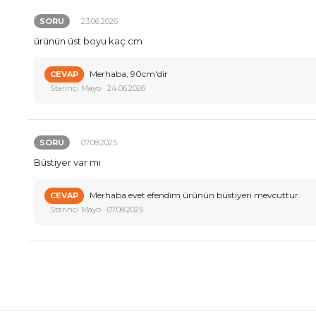
SORU
23.06.2026
ürünün üst boyu kaç cm
Merhaba, 90cm'dir
CEVAP
Starinci Mayo · 24.06.2026
SORU
07.08.2025
Büstiyer var mı
Merhaba evet efendim ürünün büstiyeri mevcuttur.
CEVAP
Starinci Mayo · 07.08.2025