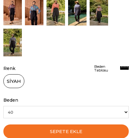
Beden
Beden
Renk
Tablosu
Tablosu
SİYAH
Beden