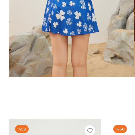
%59
%60