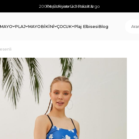
2000₺ Üzerine Ücretsiz Kargo
Peşin Fiyatına 3 Taksit &
 MAYO
PLAJ
MAYO
BİKİNİ
ÇOCUK
Plaj Elbisesi
Blog
esenli