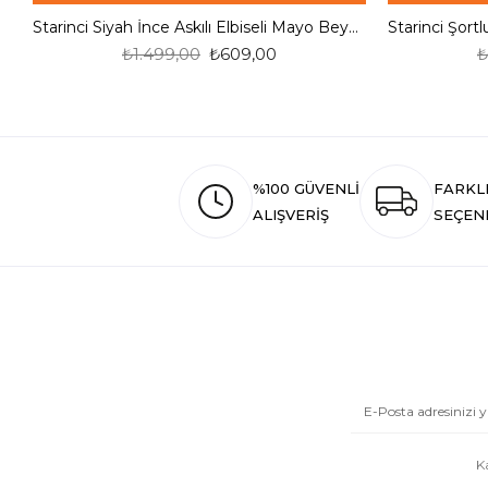
Starinci Siyah İnce Askılı Elbiseli Mayo Beyaz Göğüs Detaylı
₺1.499,00
₺609,00
₺
%100 GÜVENLİ
FARKL
ALIŞVERİŞ
SEÇEN
K