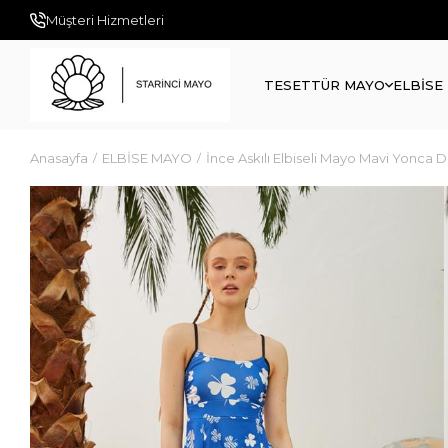
Müşteri Hizmetleri
TESETTÜR MAYO
ELBİSE
Anasayfa
ELBİSE MAYO
İnce Askılı Elbiseli Mayo Mavi Yonca D