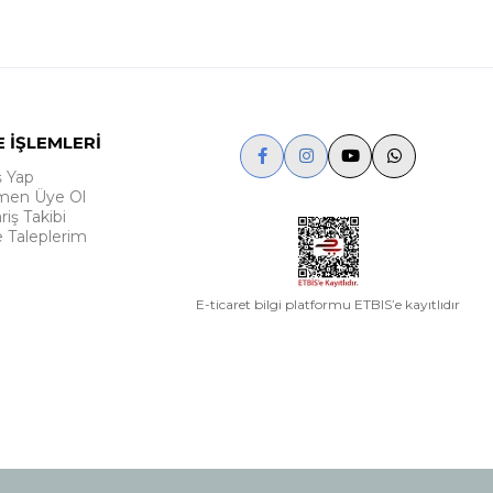
E İŞLEMLERİ
ş Yap
en Üye Ol
riş Takibi
e Taleplerim
E-ticaret bilgi platformu ETBIS’e kayıtlıdır