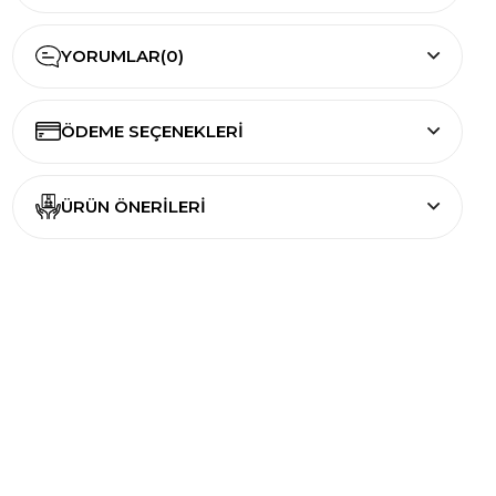
YORUMLAR
(0)
ÖDEME SEÇENEKLERI
ÜRÜN ÖNERILERI