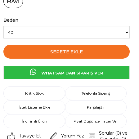
MAVİ
Beden
WHATSAP DAN SİPARİŞ VER
Kritik Stok
Telefonla Sipariş
İstek Listeme Ekle
Karşılaştır
İndirimli Ürün
Fiyat Düşünce Haber Ver
Sorular (0) ve
Tavsiye Et
Yorum Yaz
Cevaplar (0)