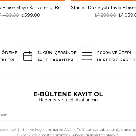
Starinci Şortlu Elbise Mayo Kahverengi Beyaz Yapraklar
1.499,00
₺599,00
₺1.299,00
₺1.059,
I ÖDEME
14 GÜN İÇERSİNDE
2000₺ VE ÜZERİ
EKLERİ
İADE GARANTİSİ
ÜCRETSİZ KARGO
E-BÜLTENE KAYIT OL
Haberler ve özel fırsatlar için
aydolarak Şartlar ve Koşullarımızı ve Gizlilik Politikamızı kabul etmiş olursunu
Çıkmak için e-postalarımızdaki Aboneliği İptal Et’i tıklayın.