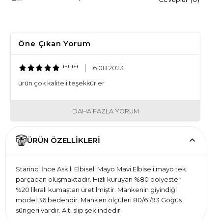
Öne Çıkan Yorum
*** ***
16.08.2023
ürün çok kaliteli teşekkürler
DAHA FAZLA YORUM
ÜRÜN ÖZELLIKLERI
Starinci İnce Askılı Elbiseli Mayo Mavi Elbiseli mayo tek
parçadan oluşmaktadır. Hızlı kuruyan %80 polyester
%20 likralı kumaştan üretilmiştir. Mankenin giyindiği
model 36 bedendir. Manken ölçüleri 80/61/93 Göğüs
süngeri vardır. Altı slip şeklindedir.