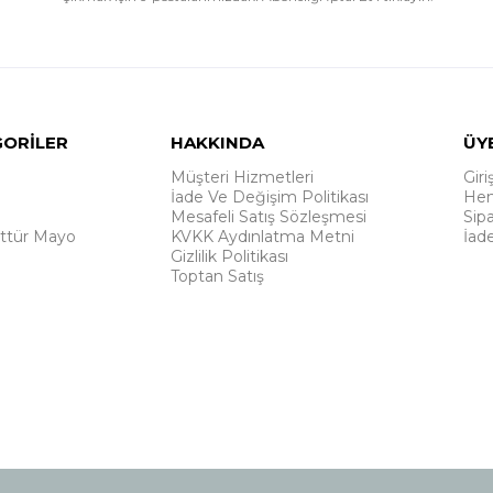
GORİLER
HAKKINDA
ÜY
Müşteri Hizmetleri
Giri
İade Ve Değişim Politikası
Hem
Mesafeli Satış Sözleşmesi
Sipa
ttür Mayo
KVKK Aydınlatma Metni
İad
Gizlilik Politikası
Toptan Satış