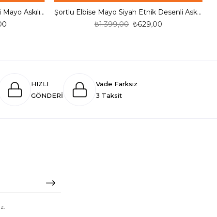
Starinci Düz Siyah Taytli Elbiseli Mayo Askılı Model
Şortlu Elbise Mayo Siyah Etnik Desenli Askılı Model
00
₺1.399,00
₺629,00
HIZLI
Vade Farksız
GÖNDERİ
3 Taksit
z.