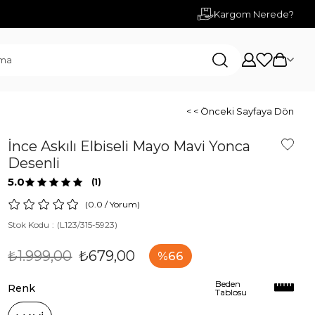
Kargom Nerede?
< < Önceki Sayfaya Dön
İnce Askılı Elbiseli Mayo Mavi Yonca
Desenli
5.0
(1)
0.0
/
Yorum
)
Stok Kodu
(L123/315-5923)
₺1.999,00
₺679,00
66
Beden
Beden
Renk
Tablosu
Tablosu