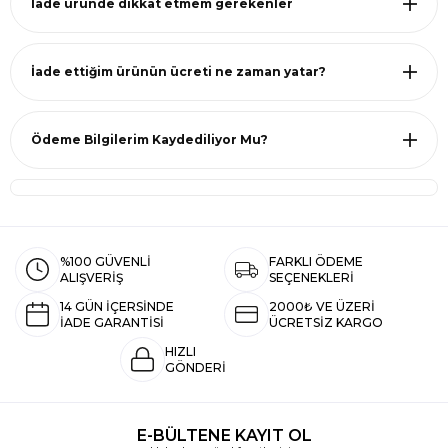
İade üründe dikkat etmem gerekenler
İade ettiğim ürünün ücreti ne zaman yatar?
Ödeme Bilgilerim Kaydediliyor Mu?
%100 GÜVENLİ
FARKLI ÖDEME
ALIŞVERİŞ
SEÇENEKLERİ
14 GÜN İÇERSİNDE
2000₺ VE ÜZERİ
İADE GARANTİSİ
ÜCRETSİZ KARGO
HIZLI
GÖNDERİ
E-BÜLTENE KAYIT OL