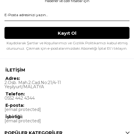
Haberler ve özel fırsatlar için
Kaydolarak Şartlar ve Koşullarımızı ve Gizlilik Politikamızı kabul etmiş
olursunuz.
Çıkmak için e-postalarımızdaki Aboneliği İptal Et’i tıklayın.
İLETİŞİM
Adres:
2.Osb. Mah.2.Cad.No:21/4-11
Yeşilyurt/MALATYA
Telefon:
0552 442 4344
E-posta:
[email protected]
İşbirliği:
[email protected]
POPÜLER KATEGORİLER