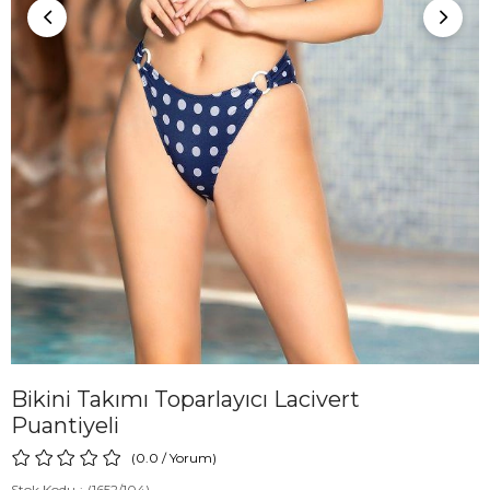
Bikini Takımı Toparlayıcı Lacivert
Puantiyeli
0.0
/
Yorum
)
Stok Kodu
(1652/104)