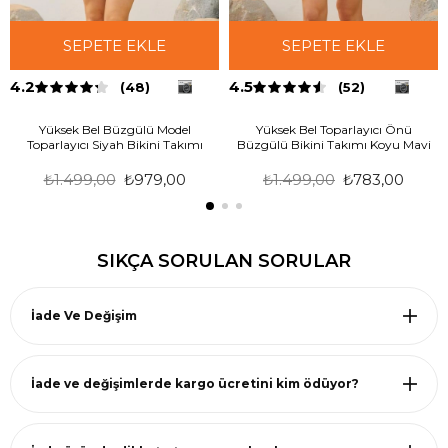
SEPETE EKLE
SEPETE EKLE
4.2
4.5
(48)
(52)
Yüksek Bel Büzgülü Model
Yüksek Bel Toparlayıcı Önü
Toparlayıcı Siyah Bikini Takımı
Büzgülü Bikini Takımı Koyu Mavi
₺1.499,00
₺979,00
₺1.499,00
₺783,00
SIKÇA SORULAN SORULAR
İade Ve Değişim
İade ve değişimlerde kargo ücretini kim ödüyor?